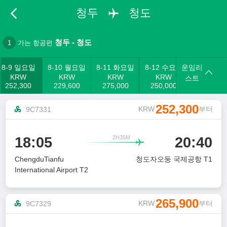
청두
청도
청두
-
청도
1
가는 항공편
8-9 일요일
8-10 월요일
8-11 화요일
8-12 수요일
운임리
KRW
KRW
KRW
KRW
스트
252,300
229,600
275,000
250,000
252,300
KRW
부터
9C7331
2H35M
18:05
20:40

ChengduTianfu
청도자오둥 국제공항 T1
International Airport T2
265,900
KRW
부터
9C7329