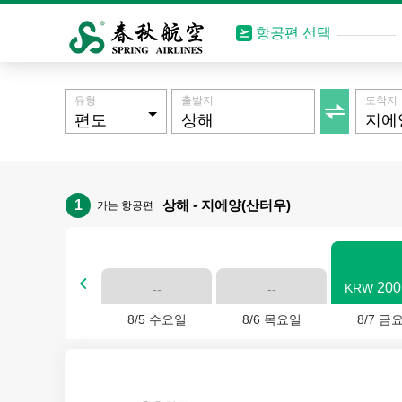
항공편 선택
유형
출발지
도착지

1
상해 - 지에양(산터우)
가는 항공편

200
KRW
--
--
8/5 수요일
8/6 목요일
8/7 금