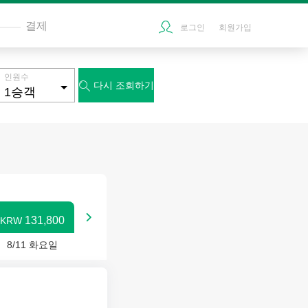
결제
로그인
회원가입
인원수
다시 조회하기


131,800
KRW
8/11 화요일