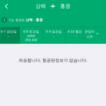
상해
홍콩
상해
-
홍콩
1
가는 항공편
8-7 금요일
8-8 토요일
8-9 일요일
8-10 월요일
운임리
--
KRW
--
--
스트
259,200
죄송합니다. 항공편정보가 없습니다.