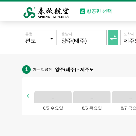
항공편 선택
유형
출발지
도착지

1
양주(태주) - 제주도
가는 항공편

--
--
--
8/5 수요일
8/6 목요일
8/7 금