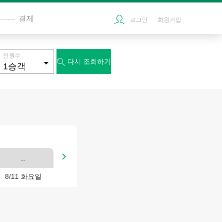
결제
로그인
회원가입
인원수
다시 조회하기


--
8/11 화요일