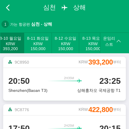
심천
상해
심천
-
상해
1
가는 항공편
8-10 월요일
8-11 화요일
8-12 수요일
8-13 목요일
운임리
KRW
KRW
KRW
KRW
스트
393,200
150,000
150,000
150,000
393,200
KRW
부터
9C8950
2H35M
20:50
23:25

Shenzhen(Baoan T3)
상해훙차오 국제공항 T1
422,800
KRW
부터
9C8776
2H25M
17:50
20:15
