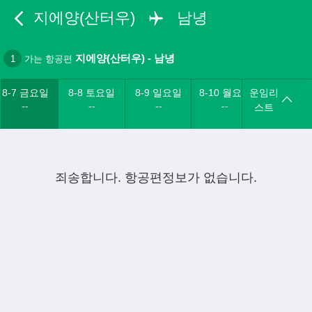
지에양(산터우)
남녕
지에양(산터우)
-
남녕
1
가는 항공편
8-7 금요일
8-8 토요일
8-9 일요일
8-10 월요일
운임리
--
--
--
--
스트
죄송합니다. 항공편정보가 없습니다.