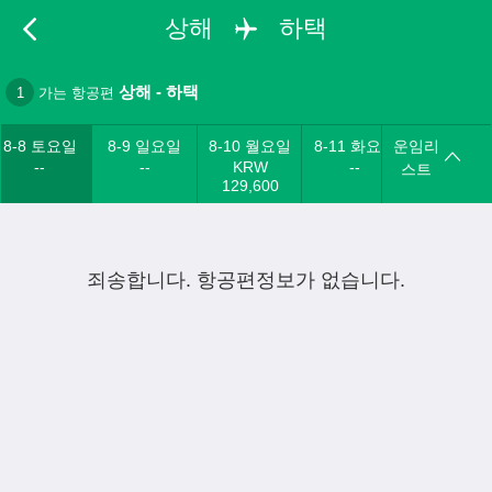
상해
하택
상해
-
하택
1
가는 항공편
8-8 토요일
8-9 일요일
8-10 월요일
8-11 화요일
운임리
--
--
KRW
--
스트
129,600
죄송합니다. 항공편정보가 없습니다.