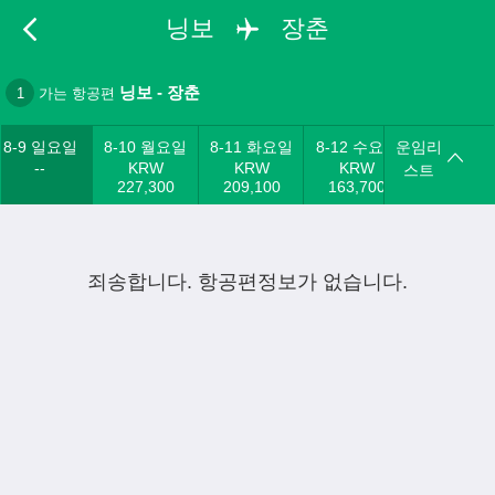
닝보
장춘
닝보
-
장춘
1
가는 항공편
8-9 일요일
8-10 월요일
8-11 화요일
8-12 수요일
운임리
--
KRW
KRW
KRW
스트
227,300
209,100
163,700
죄송합니다. 항공편정보가 없습니다.