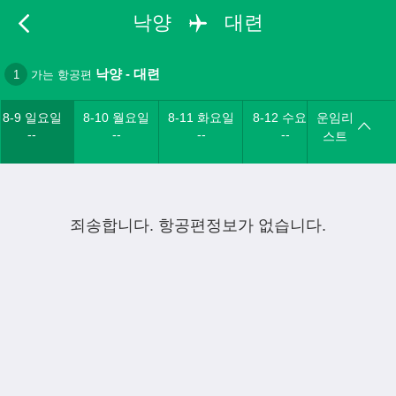
낙양
대련
낙양
-
대련
1
가는 항공편
8-9 일요일
8-10 월요일
8-11 화요일
8-12 수요일
운임리
--
--
--
--
스트
죄송합니다. 항공편정보가 없습니다.