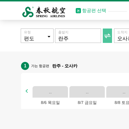
항공편 선택
유형
출발지
도착지

1
란주 - 오사카
가는 항공편

--
--
--
8/6 목요일
8/7 금요일
8/8 토