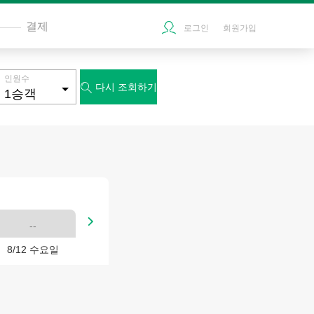
결제
로그인
회원가입
인원수
다시 조회하기


--
8/12 수요일