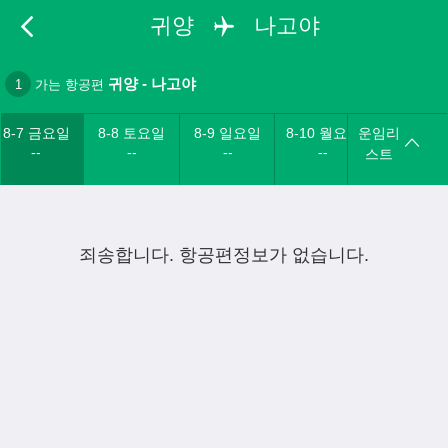
귀양
나고야
귀양
-
나고야
1
가는 항공편
8-7 금요일
8-8 토요일
8-9 일요일
8-10 월요일
운임리
--
--
--
--
스트
죄송합니다. 항공편정보가 없습니다.