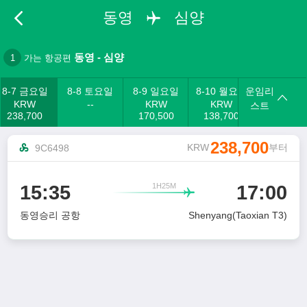
동영
심양
동영
-
심양
1
가는 항공편
8-7 금요일
8-8 토요일
8-9 일요일
8-10 월요일
운임리
KRW
--
KRW
KRW
스트
238,700
170,500
138,700
238,700
KRW
부터
9C6498
1H25M
15:35
17:00

동영승리 공항
Shenyang(Taoxian T3)