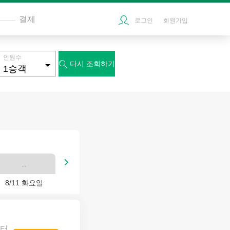
결제
로그인
회원가입
인원수
다시 조회하기


--
8/11 화요일
터