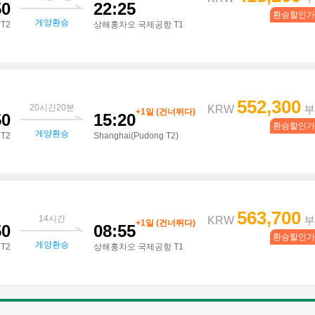
50
22:25
환승할인가
게양환승
T2
상해훙차오 국제공항 T1
552,300
20시간20분
KRW
부
+1일
(건너뛰다)
50
15:20
환승할인가
게양환승
T2
Shanghai(Pudong T2)
563,700
14시간
KRW
부
+1일
(건너뛰다)
50
08:55
환승할인가
게양환승
T2
상해훙차오 국제공항 T1