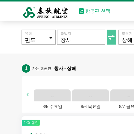
항공편 선택
유형
출발지
도착지

1
창사 - 상해
가는 항공편

--
--
--
8/5 수요일
8/6 목요일
8/7 금
가격 할인