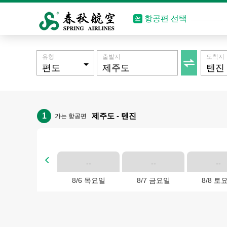
항공편 선택
유형
출발지
도착지

1
제주도 - 텐진
가는 항공편

--
--
--
8/6 목요일
8/7 금요일
8/8 토