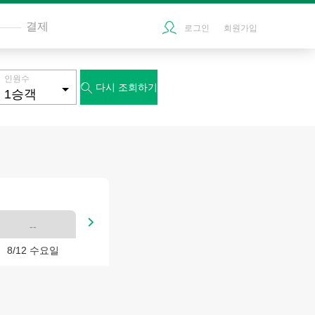
결제
로그인
회원가입
인원수
다시 조회하기


--
8/12 수요일