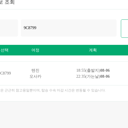
보 조회
선택
여정
계획
텐진
18:55(출발지)
08-06
9C8799
오사카
22:35(가는날)
08-06
각은 근근히 참고용일뿐이며, 탑승 수속 마감 시간은 변동될 수 있습니다.