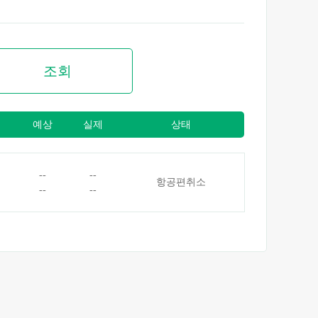
조회
예상
실제
상태
--
--
항공편취소
--
--