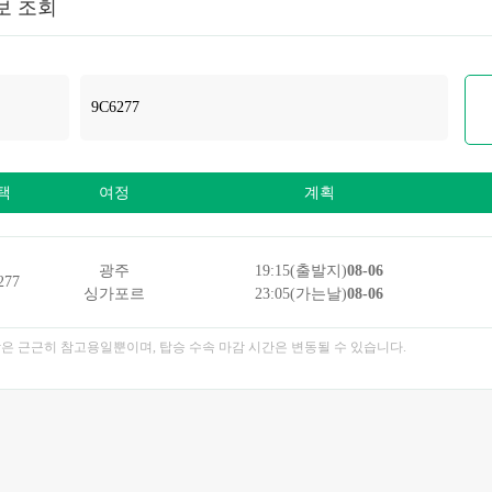
보 조회
택
여정
계획
광주
19:15(출발지)
08-06
277
싱가포르
23:05(가는날)
08-06
각은 근근히 참고용일뿐이며, 탑승 수속 마감 시간은 변동될 수 있습니다.