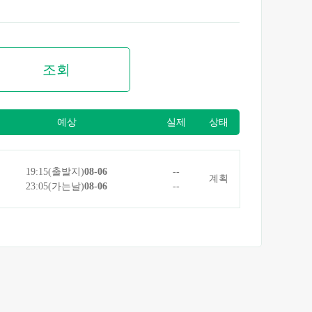
조회
예상
실제
상태
19:15(출발지)
08-06
--
계획
23:05(가는날)
08-06
--