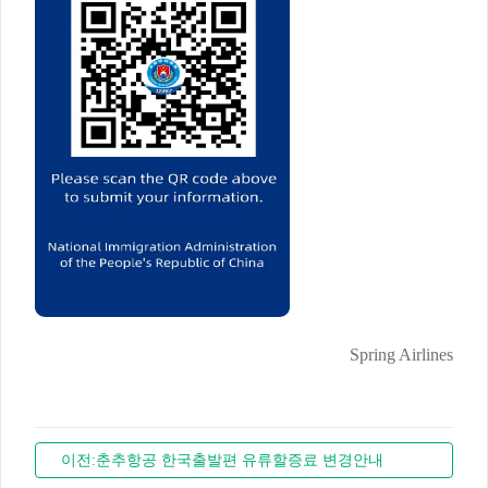
Spring Airlines
이전:춘추항공 한국출발편 유류할증료 변경안내