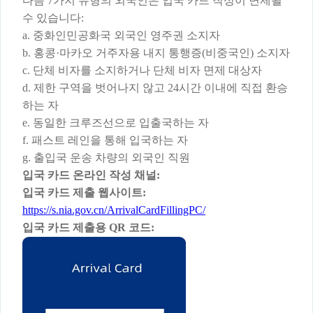
다음
7가지 유형의 외국인은 입국 카드 작성이 면제될
수 있습니다:
a. 중화인민공화국 외국인 영주권 소지자
b. 홍콩·마카오 거주자용 내지 통행증(비중국인) 소지자
c. 단체 비자를 소지하거나 단체 비자 면제 대상자
d. 제한 구역을 벗어나지 않고 24시간 이내에 직접 환승
하는 자
e. 동일한 크루즈선으로 입출국하는 자
f. 패스트 레인을 통해 입국하는 자
g. 출입국 운송 차량의 외국인 직원
입국
카드
온라인
작성
채널
:
입국
카드
제출
웹사이트
:
https://s.nia.gov.cn/ArrivalCardFillingPC/
입국
카드
제출용
QR 코드: