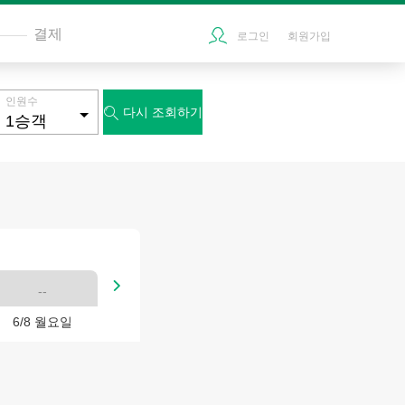
결제
로그인
회원가입
인원수
다시 조회하기


--
6/8 월요일