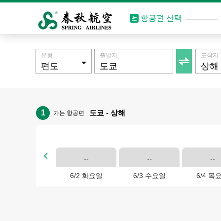
항공편 선택
유형
출발지
도착지

1
도쿄 - 상해
가는 항공편

--
--
--
6/2 화요일
6/3 수요일
6/4 목