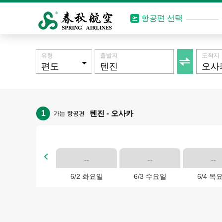
항공편 선택
유형
출발지
도착지

1
텐진 - 오사카
가는 항공편

--
--
--
6/2 화요일
6/3 수요일
6/4 목