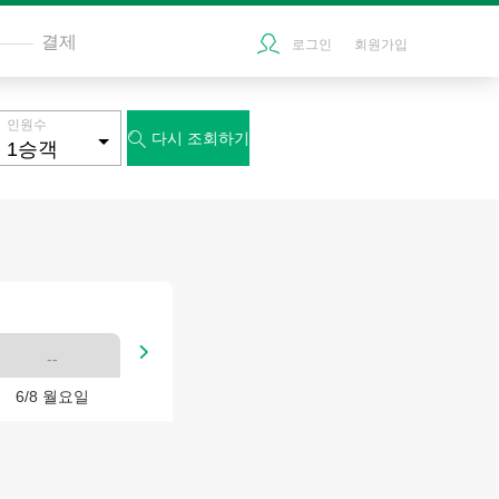
결제
로그인
회원가입
인원수
다시 조회하기


--
6/8 월요일