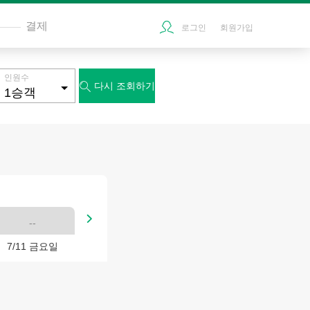
결제
로그인
회원가입
인원수
다시 조회하기


--
7/11 금요일