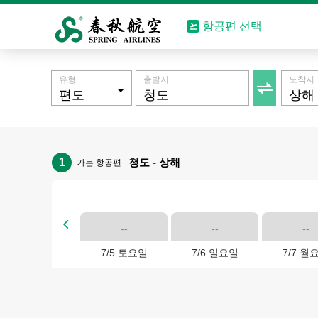
항공편 선택
유형
출발지
도착지

1
청도 - 상해
가는 항공편

--
--
--
7/5 토요일
7/6 일요일
7/7 월