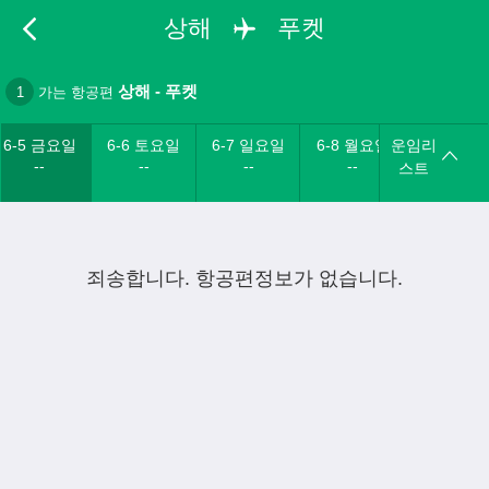
상해
푸켓
상해
-
푸켓
1
가는 항공편
6-5 금요일
6-6 토요일
6-7 일요일
6-8 월요일
운임리
--
--
--
--
스트
죄송합니다. 항공편정보가 없습니다.