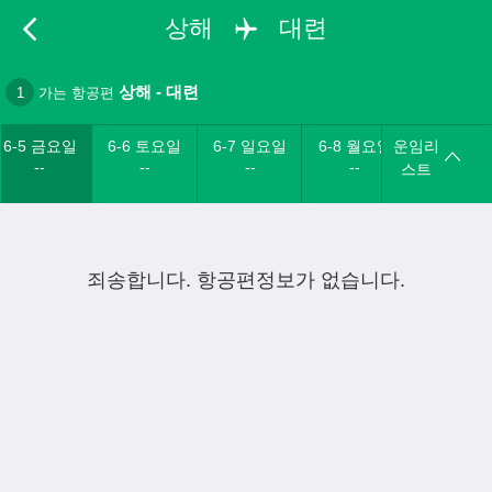
상해
대련
상해
-
대련
1
가는 항공편
6-5 금요일
6-6 토요일
6-7 일요일
6-8 월요일
운임리
--
--
--
--
스트
죄송합니다. 항공편정보가 없습니다.